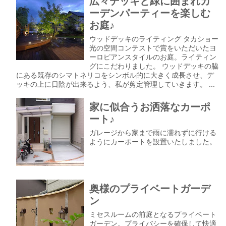
広々デッキと緑に囲まれガ
ーデンパーティーを楽しむ
お庭♪
ウッドデッキのライティング タカショー
光の空間コンテストで賞をいただいたヨ
ーロピアンスタイルのお庭。ライティン
グにこだわりました。 ウッドデッキの脇
にある既存のシマトネリコをシンボル的に大きく成長させ、デ
ッキの上に日陰が出来るよう、私が剪定管理していきます。 ...
家に似合うお洒落なカーポ
ート♪
ガレージから家まで雨に濡れずに行ける
ようにカーポートを設置いたしました。
奥様のプライベートガーデ
ン
ミセスルームの前庭となるプライベート
ガーデン。プライバシーを確保して快適