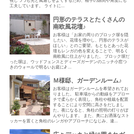
工夫しています。 ライトに...
円形のテラスとたくさんの
南欧風花壇♪
お客様は「お家の周りのブロック塀を隠
したい、花壇を増やし、円形のテラスが
ほしい」とのご要望。もともとあった花
壇もレンガの色を変えることで、明るく
南欧風に仕上がりました。 ブロック塀だ
った塀は、ウッドフェンスとディーズガーデンのニッチ小窓つ
きのウォールで明るいお庭に♪ ...
Ｍ様邸、ガーデンルーム♪
お客様はガーデンルームを希望されてお
りました。 駐車場からの動線をアプロー
チで柔らかく表現し、角柱や植栽を配置
することにより空間に高さをだしまし
た。夜になると、角柱の照明の灯りがぼ
んやりします。 また、奥にお洒落なスト
ッカーを置くと角柱のレンガやアプローチになじみ、違...