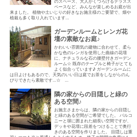
のスペース、大人がくつろげるテラスス
ペースなど、みんなが楽しめるお庭が出
来ました。 植物や土いじりの好きなお施主様のご要望で、畑や
植栽も多く取り入れています...
ガーデンルームとレンガ花
壇の素敵なお庭♪
かわいい雰囲気の建物に合わせて、柔ら
かな色のレンガを使用した曲線の花壇
に、ナチュラルな石の腰壁付きガーデン
ルーム☆ 既存のテーブルと椅子がとても
よく似合っています♪ ガーデンルームに
は日よけもあるので、天気のいい日は庭でお茶をしながらのん
びりできたら素敵です...☆ ...
隣の家からの目隠しと緑の
ある空間♪
お施主さまからは、隣の家からの目隠し
と緑のある空間がご希望でした。 バルコ
ニーと塀に囲まれた細長い空間ですが、
デッキや花壇に段差をつけることで奥行
きのある空間を作りました。 目隠しは重
視しつつも光と風通しをよくするため、格子の隙間や角度にも