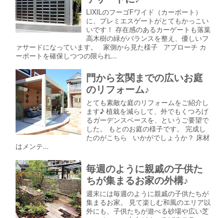
LIXILのフーゴFワイド（カーポート）
に、プレミエスゲートがとてもかっこい
いです！ 存在感のあるカーゲートも落葉
高木樹の緑がバランスを整え、優しいフ
ァサードになっています。 家側から見た様子 アプローチ カ
ーポートを確保しつつの限られ...
門から玄関までの広いお庭
のリフォーム♪
とても素敵な庭のリフォームをご紹介し
ます♪ 植栽を減らして、外でもくつろげ
るガーデンスペースを、というご要望で
した。 もとのお庭の様子です。 完成し
たのがこちら いかがでしょうか？ 床材
はメンテ...
毎週のように親戚の子供た
ちが集まるお家の外構♪
週末には毎週のように親戚の子供たちが
集まるお家。 見て楽しむ和風のエリア以
外にも、子供たちが遊べる砂場や広い芝