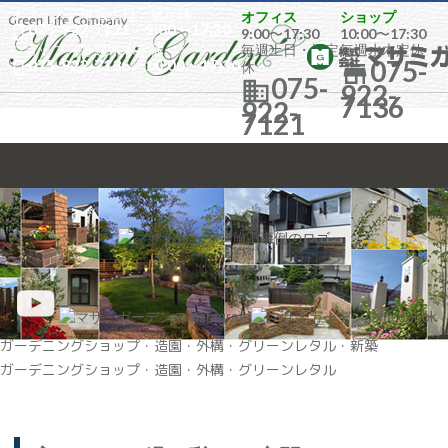
オフィス／
毎週土日・祝定休
オフィス
ショップ
075-922-7121
／9:00〜17:30

9:00〜17:30
10:00〜17:30
ショップ／
毎週水木定休
毎週土日・祝定
毎週水木定休
075-
075-922-7136
／10:00〜17:30

休

075-

922-
7136
922-
7121
ガーデニングショップ・造園・外構・グリーンレタル・新築
ガーデニングショップ・造園・外構・グリーンレタル