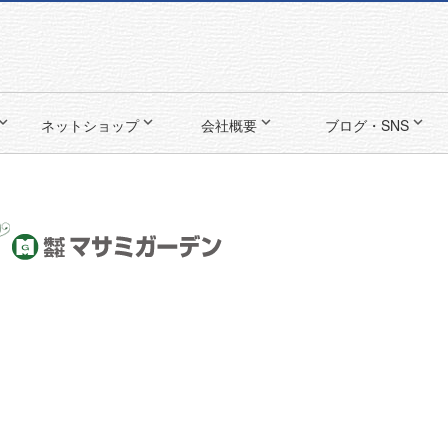




ネットショップ
会社概要
ブログ・SNS
9:00〜17:30
オフィス
毎週土日・祝定休

075-922-7121